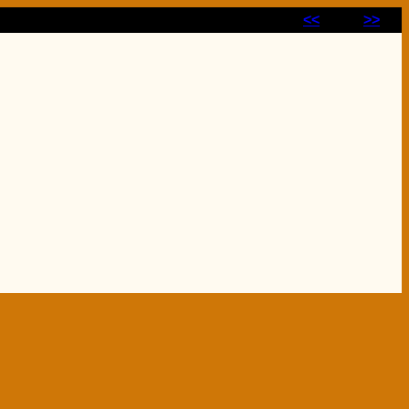
<<
>>