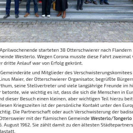
 Aprilwochenende starteten 38 Otterschwierer nach Flandern 
einde Westerlo. Wegen Corona musste diese Fahrt zweimal
r dritte Anlauf war von Erfolg gekrönt.
 Gemeinderäte und Mitglieder des Verschwisterungskomitees
 Linus Maier, der Otterschwierer Organisator, begrüßte Bürger
thum, seine Stellvertreter und viele langjährige Freunde im h
 betonte, wie wichtig es ist, dass die sich die Menschen in E
 dieser Besuch einen kleinen, aber wichtigen Teil hierzu beit
diesen Kriegszeiten ist der persönliche Kontakt unter den Eur
htig. Die Partnerschaft oder auch Verschwisterung der badis
ttersweier mit der flämischen Gemeinde
Westerlo/Tongerlo
6. August 1962. Sie zählt damit zu den ältesten Städtepartner
Rastatt.