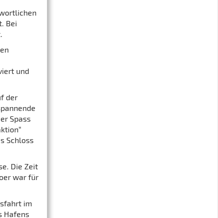
wortlichen
. Bei
.
len
iert und
f der
 spannende
er Spass
ktion“
s Schloss
e. Die Zeit
oer war für
sfahrt im
s Hafens