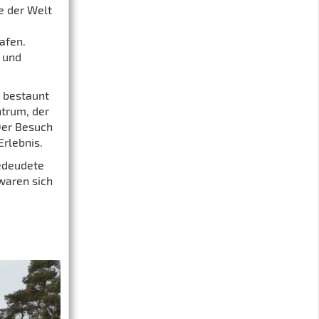
e der Welt
afen.
 und
s bestaunt
ntrum, der
Der Besuch
rlebnis.
edeudete
 waren sich