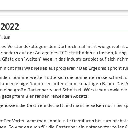
 2022
. Juni
ines Vorstandskollegen, den Dorfhock mal nicht wie gewohnt 
 sondern auf der Anlage des TCO stattfinden zu lassen, klang
 Gäste den "weiten" Weg in das Industriegebiet auf sich neh
 nicht mal was Neues ausprobieren? Das Ergebnis spricht für
endem Sommerwetter füllte sich die Sonnenterrasse schnell u
standen einige Garnituren unter einem schattigen Baum. Das 
an eine große Gartenparty und Schnitzel, Würstchen sowie die
h gezapftem Bier fanden reißenden Absatz.
genossen die Gastfreundschaft und manche saßen noch bis spä
roßer Vorteil war: man konnte alle Garnituren bis zum nächst
sen. So war es auch für die Gastgeber ein entspannter toller 