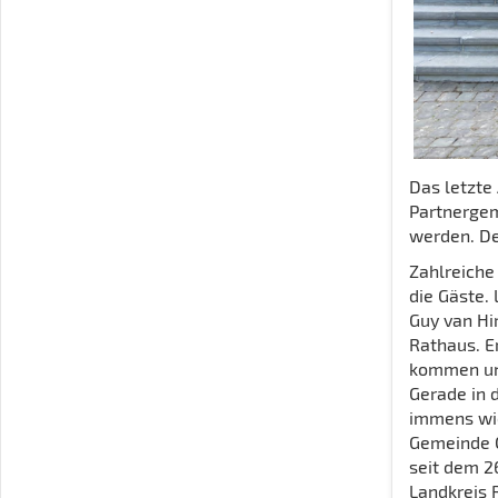
Das letzte
Partnergem
werden. De
Zahlreiche
die Gäste.
Guy van Hir
Rathaus. Er
kommen und
Gerade in 
immens wic
Gemeinde O
seit dem 2
Landkreis 