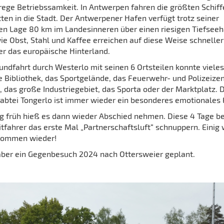
rege Betriebssamkeit. In Antwerpen fahren die größten Schiff
tten in die Stadt. Der Antwerpener Hafen verfügt trotz seiner
gen Lage 80 km im Landesinneren über einen riesigen Tiefseeh
ie Obst, Stahl und Kaffee erreichen auf diese Weise schneller
er das europäische Hinterland.
Rundfahrt durch Westerlo mit seinen 6 Ortsteilen konnte viele
e Bibliothek, das Sportgelände, das Feuerwehr- und Polizeize
, das große Industriegebiet, das Sporta oder der Marktplatz. 
rabtei Tongerlo ist immer wieder ein besonderes emotionales E
 früh hieß es dann wieder Abschied nehmen. Diese 4 Tage b
itfahrer das erste Mal „Partnerschaftsluft“ schnuppern. Einig
 kommen wieder!
 aber ein Gegenbesuch 2024 nach Ottersweier geplant.