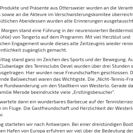
Produkte und Präsente aus Ottersweier wurden an die Verant
 sowie an die Akteure im Verschwisterungskomitee überreicht
tlichen Abendessen wurden alte Erinnerungen ausgetauscht
 Morgen stand eine Führung in der neurenovierten Beddermo
ühle) von Tongerlo auf dem Programm. Mit viel Herzblut und
chen Engagement wurde dieses alte Zeitzeugnis wieder renov
entlichkeit zugänglich gemacht.
ttag stand ganz im Zeichen des Sports und der Bewegung. Au
 Clubanlage des Tennisclubs Oevel wurden über drei Stunden
sgetragen. Hier wurden neue Freundschaften geschlossen. D
nde Ballwechsel waren das Wichtigste. Die „Nicht-Tennis-Fra
e Rundwanderung um den Stadtkern von Westerlo. Gerade da
amilie Merode beeindruckte viele „Erstlingsbesucher“.
artete dann ein wunderbares Barbecue auf der Tennisterrass
e im Fluge. Die Gastfreundschaft und Herzlichkeit der Westerl
r.
 starteten wir nach Antwerpen. Bei einer dreistündigen Boot
en Hafen von Europa erfuhren wir viel über die Bedeutung de