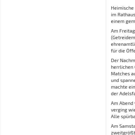
Heimische 
im Rathaus
einem gemü
Am Freitag
(Getreidem
ehrenamtli
für die Öff
Der Nachmi
herrlichen
Matches au
und spanne
machte ein
der Adelsf
Am Abend w
verging wi
Alle spürba
Am Samstag
zweitgrößt