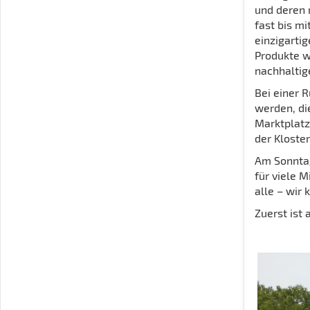
und deren 
fast bis mi
einzigarti
Produkte w
nachhaltig
Bei einer 
werden, di
Marktplatz
der Kloste
Am Sonntag
für viele M
alle – wir
Zuerst ist