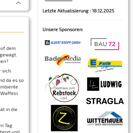
Letzte Aktualisierung : 18.12.2025
Unsere Sponsoren:
auf dem
 gewagt.
men?
 sich.
nd da es so
Ambiente
 Waffeln
t in die
en Tag
Abend und