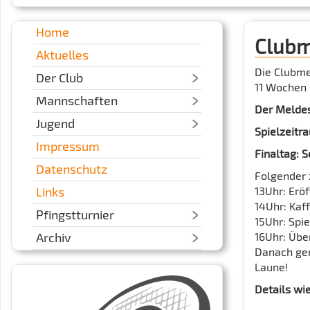
Home
Clubm
Aktuelles
Die Clubme
Der Club
11 Wochen 
Mannschaften
Der Meldes
Jugend
Spielzeitra
Impressum
Finaltag: 
Datenschutz
Folgender z
Links
13Uhr: Erö
14Uhr: Kaf
Pfingstturnier
15Uhr: Spi
Archiv
16Uhr: Über
Danach gem
Laune!
Details wie