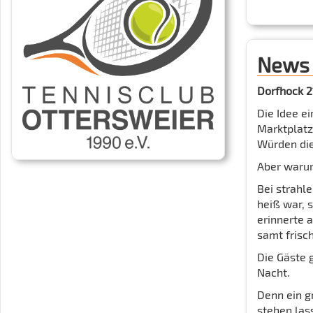
News
Dorfhock 21
Die Idee e
Marktplatz
Würden die
Aber warum
Bei strahl
heiß war, 
erinnerte 
samt frisc
Die Gäste 
Nacht.
Denn ein g
stehen las