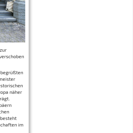
zur
 verschoben
 begrüßten
meister
istorischen
uropa näher
rägt.
opäern
chen
besteht
schaften im