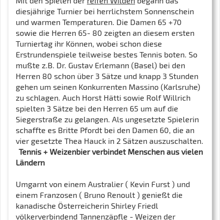
Mit den Spielen der
reifen Wilden
begann das
diesjährige Turnier bei herrlichstem Sonnenschein
und warmen Temperaturen. Die Damen 65 +70
sowie die Herren 65- 80 zeigten an diesem ersten
Turniertag ihr Können, wobei schon diese
Erstrundenspiele teilweise bestes Tennis boten. So
mußte z.B. Dr. Gustav Erlemann (Basel) bei den
Herren 80 schon über 3 Sätze und knapp 3 Stunden
gehen um seinen Konkurrenten Massino (Karlsruhe)
zu schlagen. Auch Horst Hätti sowie Rolf Willrich
spielten 3 Sätze bei den Herren 65 um auf die
Siegerstraße zu gelangen. Als ungesetzte Spielerin
schaffte es Britte Pfordt bei den Damen 60, die an
vier gesetzte Thea Hauck in 2 Sätzen auszuschalten.
Tennis + Weizenbier verbindet Menschen aus vielen
Ländern
Umgarnt von einem Australier ( Kevin Furst ) und
einem Franzosen ( Bruno Renoult ) genießt die
kanadische Österreicherin Shirley Friedl
völkerverbindend
Tannenzäpfle - Weizen
der